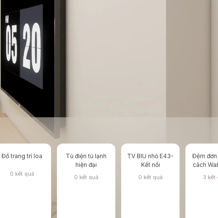
Đồ trang trí loa
Tủ điện tủ lạnh
TV BIU nhỏ E43-
Đệm đơn
hiện đại
Kết nối
cách Wab
0 kết quả
0 kết quả
0 kết quả
3 kết