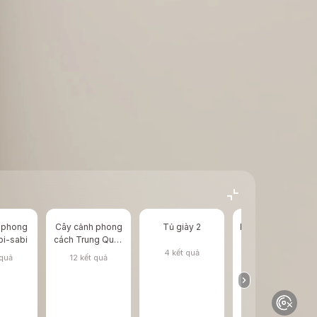
 phong
Cây cảnh phong
Tủ giày 2
Khung cửa phẳng
i-sabi
cách Trung Quốc
dày
mới
4 kết quả
 quả
12 kết quả
0 kết quả