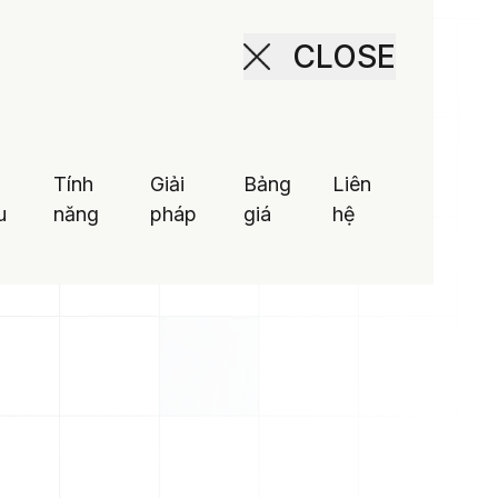
CLOSE
Liên hệ
Trải nghiệm
Tính
Giải
Bảng
Liên
u
năng
pháp
giá
hệ
ân