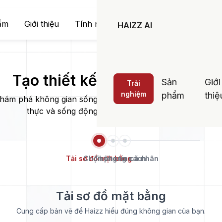
ẩm
Giới thiệu
Tính năng
Giải pháp
Bảng giá
HAIZZ AI
Tạo thiết kế 3D với Haizz AI
Sản
Giới
Trải
nghiệm
phẩm
thiệ
hám phá không gian sống lý tưởng qua bản thiết kế 3D ch
thực và sống động do AI của Haizz tạo dựng
Tải sơ đồ mặt bằng
Chọn phong cách
Thông tin cá nhân
Tải sơ đồ mặt bằng
Cung cấp bản vẽ để Haizz hiểu đúng không gian của bạn.